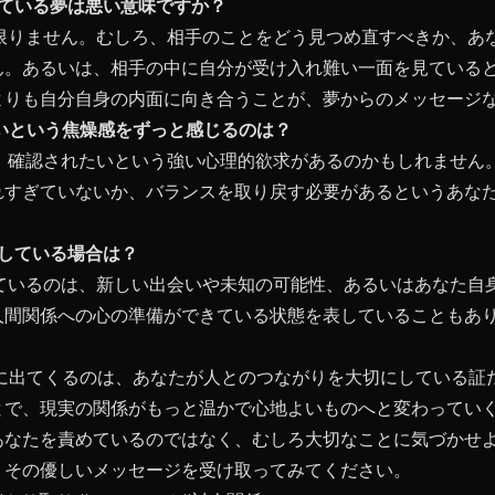
Eしている夢は悪い意味ですか？
は限りません。むしろ、相手のことをどう見つめ直すべきか、あ
ん。あるいは、相手の中に自分が受け入れ難い一面を見ている
よりも自分自身の内面に向き合うことが、夢からのメッセージ
ないという焦燥感をずっと感じるのは？
で、確認されたいという強い心理的欲求があるのかもしれません
れすぎていないか、バランスを取り戻す必要があるというあな
NEしている場合は？
しているのは、新しい出会いや未知の可能性、あるいはあなた自
人間関係への心の準備ができている状態を表していることもあ
夢に出てくるのは、あなたが人とのつながりを大切にしている証
とで、現実の関係がもっと温かで心地よいものへと変わってい
あなたを責めているのではなく、むしろ大切なことに気づかせ
、その優しいメッセージを受け取ってみてください。