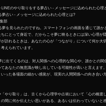
>
LINEのやり取りをする夢占い - メッセージに込められた心理
る夢占い - メッセージに込められた心理とは?
編集部
する夢を見られたのですね。スマートフォンの画面を通じて誰か
たちにとって身近で、だからこそ夢に映るときには深い心理が
夢が訪れるときは、あなたの心が「つながり」について何か大
と考えられています。
が夢に出てくるのは、対人関係への心理的な関心や、誰かとの関
いてあなたの無意識が映し出している可能性が高いと言えます
といった各場面の細かい感覚が、現実の人間関係への向き合い
や「やり取り」は、古くから心理学や占術において「心の橋渡
との間に何か伝えたい思いがある、あるいは伝わっていないと