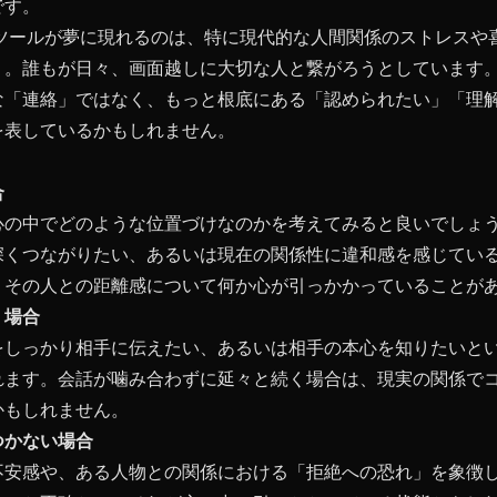
です。
なツールが夢に現れるのは、特に現代的な人間関係のストレスや
う。誰もが日々、画面越しに大切な人と繋がろうとしています
な「連絡」ではなく、もっと根底にある「認められたい」「理
を表しているかもしれません。
合
心の中でどのような位置づけなのかを考えてみると良いでしょ
深くつながりたい、あるいは現在の関係性に違和感を感じてい
、その人との距離感について何か心が引っかかっていることが
く場合
をしっかり相手に伝えたい、あるいは相手の本心を知りたいと
れます。会話が噛み合わずに延々と続く場合は、現実の関係で
かもしれません。
つかない場合
不安感や、ある人物との関係における「拒絶への恐れ」を象徴