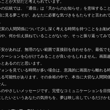
ることが大切だと考えられています。
いの伝統では、「通信」は「天からのお知らせ」を意味するこ
期に見る夢こそが、あなたに必要な気づきをもたらすと言われ
ス
現実の人間関係について少し深く考える時間を持つことをお勧
係や、何か伝え損ねていることがないか、そっと振り返ってみ
不安があれば、無理のない範囲で直接顔を合わせるか、最低で
ニケーションを心がけてみることが良いかもしれません。画面
っとあるのだと思います。
フォンを見ている時間が多い場合は、意識的に画面から離れる
れる可能性があります。その余裕の中で、本当に大切な人間関
せん。
らのやさしいメッセージです。完璧なコミュニケーションを目
にしたいというあなたの気持ちを、夢は映し出しているだけか